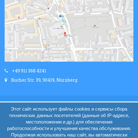
+49 911 368 4241
Bucher Str. 39, 90419, Nürnberg
Главная
Условия работы (AGB)
Этот сайт использует файлы cookies и сервисы сбора
Impressum
Вопросы и ответы
Контакты
технических данных посетителей (данные об IP-адресе,
местоположении и др.) для обеспечения
работоспособности и улучшения качества обслуживания.
Продолжая использовать наш сайт, вы автоматически