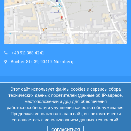
+49 911 368 4241
Bucher Str. 39, 90419, Nürnberg
Главная
Условия работы (AGB)
Этот сайт использует файлы cookies и сервисы сбора
Impressum
Вопросы и ответы
Контакты
технических данных посетителей (данные об IP-адресе,
местоположении и др.) для обеспечения
работоспособности и улучшения качества обслуживания.
Продолжая использовать наш сайт, вы автоматически
Turpoezdka.de, 2016
соглашаетесь с использованием данных технологий.
Developer -
СОГЛАСИТЬСЯ