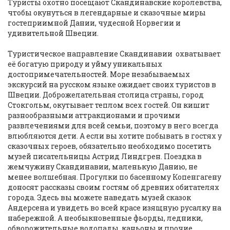
Туристы охотно посещают Скандинавские королевства,
чтобы окунуться в легендарные и сказочные миры
гостеприимной Дании, чудесной Норвегии и
удивительной Швеции.
Туристическое направление Скандинавии охватывает
её богатую природу и уйму уникальных
достопримечательностей. Море незабываемых
экскурсий на русском языке ожидает своих туристов в
Швеции. Доброжелательная столица страны, город
Стокгольм, окутывает теплом всех гостей. Он кишит
разнообразными аттракционами и прочими
развлечениями для всей семьи, поэтому в него всегда
влюбляются дети. А если вы хотите побывать в гостях у
сказочных героев, обязательно необходимо посетить
музей писательницы Астрид Линдгрен. Поездка в
жемчужину Скандинавии, маленькую Данию, не
менее волшебная. Прогулки по басенному Копенгагену
доносят рассказы своим гостям об древних обитателях
города. Здесь вы можете наведать музей сказок
Андерсена и увидеть во всей красе изящную русалку на
набережной. А необыкновенные фьорды, ледники,
обворожительные водопады, каньоны и прочие